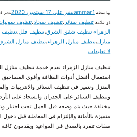
ammar1
نشر على
17 سبتمبر، 2020
بواسطة
نشر ف
تنظيف ستائر
تنظيف سجاد
تنظيف سوليات
ذو علامة
،
،
الزهراء
تنظيف شقق الشرق
تنظيف فلل
تنظيف 
،
،
،
منازل
تنظيف منازل الزهراء
تنظيف منازل الشرق
،
،
لا تعليقات
تنظيف منازل الزهراء نقدم خدمة تنظيف منازل ا
استعمال أفضل أدوات النظافة وأقوى المساحيق لإز
المنزل ونتميز في تنظيف الستائر والانتريهات وال
وتنظيف الستائر على الجدران والسجاد على الأرض
مختلفة حيث يتم وضعه قبل العمل تحت اختبار ويت
متميزة بالأمانة والإلتزام في المعاملة قبل دخول 
صفات تنفرد بالصدق في المواعيد ويقدمون كافة خد