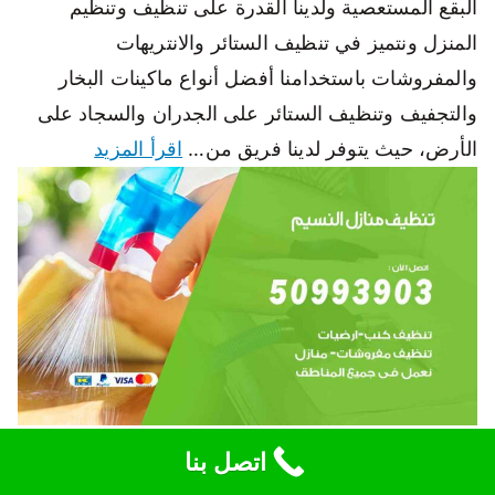
البقع المستعصية ولدينا القدرة على تنظيف وتنظيم
المنزل ونتميز في تنظيف الستائر والانتريهات
والمفروشات باستخدامنا أفضل أنواع ماكينات البخار
والتجفيف وتنظيف الستائر على الجدران والسجاد على
الأرض، حيث يتوفر لدينا فريق من…
اقرأ المزيد
تنظيف منازل النسيم 50993903 تنظيف شقق وفلل
اتصل بنا
وعفش النسيم