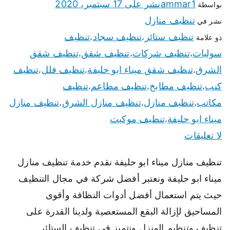
ammar1
نشر على
17 سبتمبر، 2020
بواسطة
تنظيف منازل
نشر في
تنظيف ستائر
تنظيف سجاد
تنظيف
ذو علامة
،
،
سوليات
تنظيف شركات
تنظيف شقق
تنظيف شقق
،
،
،
الشرق
تنظيف شقق ميناء ابو حليفة
تنظيف فلل
تنظيف
،
،
،
كنب
تنظيف مطابخ
تنظيف مطاعم
تنظيف
،
،
،
مكاتب
تنظيف منازل
تنظيف منازل الشرق
تنظيف منازل
،
،
،
ميناء ابو حليفة
تنظيف موكيت
،
لا تعليقات
تنظيف منازل ميناء ابو حليفة نقدم خدمة تنظيف منازل
ميناء ابو حليفة ونعتبر أفضل شركة في مجال التنظيف
حيث يتم استعمال أفضل أدوات النظافة وأقوى
المساحيق لإزالة البقع المستعصية ولدينا القدرة على
تنظيف وتنظيم المنزل ونتميز في تنظيف الستائر