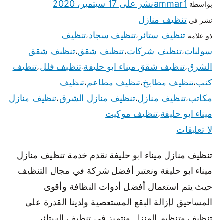
ammar1
نشر على
17 سبتمبر، 2020
بواسطة
تنظيف منازل
نشر في
تنظيف ستائر
تنظيف سجاد
تنظيف
ذو علامة
،
،
سوليات
تنظيف شركات
تنظيف شقق
تنظيف شقق
،
،
،
الشرق
تنظيف شقق ميناء ابو حليفة
تنظيف فلل
تنظيف
،
،
،
كنب
تنظيف مطابخ
تنظيف مطاعم
تنظيف
،
،
،
مكاتب
تنظيف منازل
تنظيف منازل الشرق
تنظيف منازل
،
،
،
ميناء ابو حليفة
تنظيف موكيت
،
لا تعليقات
تنظيف منازل ميناء ابو حليفة نقدم خدمة تنظيف منازل
ميناء ابو حليفة ونعتبر أفضل شركة في مجال التنظيف
حيث يتم استعمال أفضل أدوات النظافة وأقوى
المساحيق لإزالة البقع المستعصية ولدينا القدرة على
تنظيف وتنظيم المنزل ونتميز في تنظيف الستائر