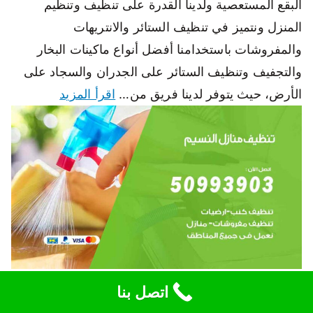
البقع المستعصية ولدينا القدرة على تنظيف وتنظيم
المنزل ونتميز في تنظيف الستائر والانتريهات
والمفروشات باستخدامنا أفضل أنواع ماكينات البخار
والتجفيف وتنظيف الستائر على الجدران والسجاد على
الأرض، حيث يتوفر لدينا فريق من…
اقرأ المزيد
تنظيف منازل النسيم 50993903 تنظيف شقق وفلل
اتصل بنا
وعفش النسيم