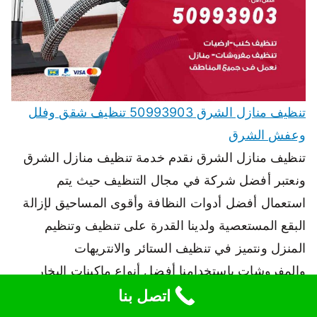
تنظيف منازل الشرق 50993903 تنظيف شقق وفلل
وعفش الشرق
تنظيف منازل الشرق نقدم خدمة تنظيف منازل الشرق
ونعتبر أفضل شركة في مجال التنظيف حيث يتم
استعمال أفضل أدوات النظافة وأقوى المساحيق لإزالة
البقع المستعصية ولدينا القدرة على تنظيف وتنظيم
المنزل ونتميز في تنظيف الستائر والانتريهات
والمفروشات باستخدامنا أفضل أنواع ماكينات البخار
والتجفيف وتنظيف الستائر على الجدران والسجاد على
اتصل بنا
الأرض، حيث يتوفر لدينا فريق من…
اقرأ المزيد