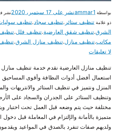
ammar1
نشر على
17 سبتمبر، 2020
بواسطة
نشر ف
تنظيف ستائر
تنظيف سجاد
تنظيف سوليات
ذو علامة
،
،
الشرق
تنظيف شقق العارضية
تنظيف فلل
تنظيف
،
،
،
مكاتب
تنظيف منازل
تنظيف منازل الشرق
تنظيف 
،
،
،
لا تعليقات
تنظيف منازل العارضية نقدم خدمة تنظيف منازل 
استعمال أفضل أدوات النظافة وأقوى المساحيق لإز
المنزل ونتميز في تنظيف الستائر والانتريهات وال
وتنظيف الستائر على الجدران والسجاد على الأرض
مختلفة حيث يتم وضعه قبل العمل تحت اختبار ويت
متميزة بالأمانة والإلتزام في المعاملة قبل دخول 
ولديهم صفات تنفرد بالصدق في المواعيد ويقدمون 