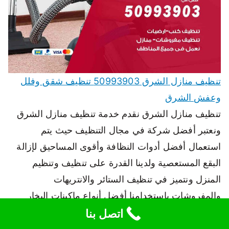
تنظيف منازل الشرق 50993903 تنظيف شقق وفلل
وعفش الشرق
تنظيف منازل الشرق نقدم خدمة تنظيف منازل الشرق
ونعتبر أفضل شركة في مجال التنظيف حيث يتم
استعمال أفضل أدوات النظافة وأقوى المساحيق لإزالة
البقع المستعصية ولدينا القدرة على تنظيف وتنظيم
المنزل ونتميز في تنظيف الستائر والانتريهات
والمفروشات باستخدامنا أفضل أنواع ماكينات البخار
والتجفيف وتنظيف الستائر على الجدران والسجاد على
اتصل بنا
الأرض، حيث يتوفر لدينا فريق من…
اقرأ المزيد